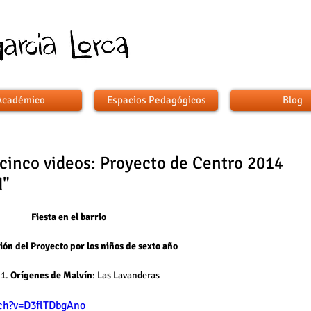
Académico
Espacios Pedagógicos
Blog
 cinco videos: Proyecto de Centro 2014
d"
Fiesta en el barrio
ón del Proyecto por los niños de sexto año
1. 
Orígenes de Malvín
: Las Lavanderas 
ch?v=D3flTDbgAno