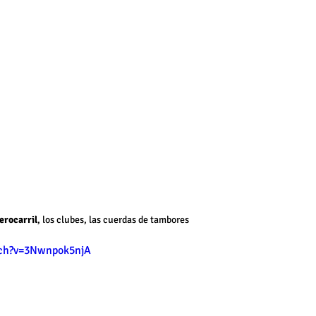
erocarril
, los clubes, las cuerdas de tambores 
ch?v=3Nwnpok5njA