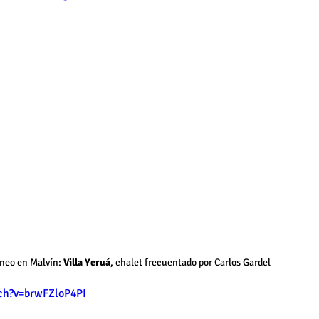
neo en Malvín: 
Villa Yeruá
, chalet frecuentado por Carlos Gardel 
ch?v=brwFZloP4PI