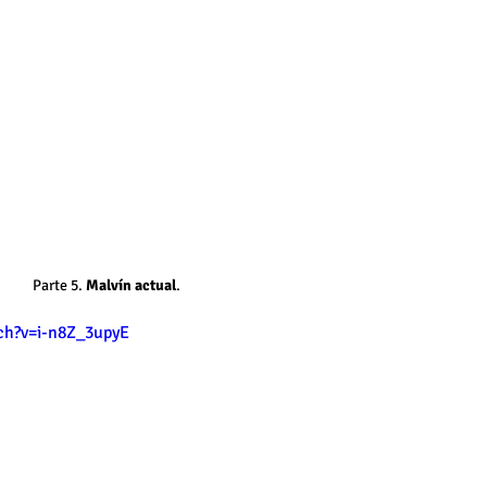
Parte 5. 
Malvín actual
. 
ch?v=i-n8Z_3upyE