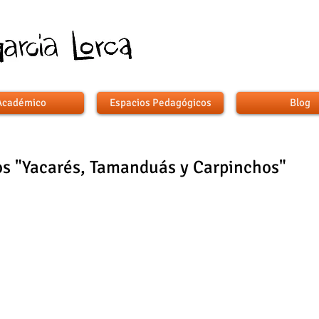
Académico
Espacios Pedagógicos
Blog
os "Yacarés, Tamanduás y Carpinchos"