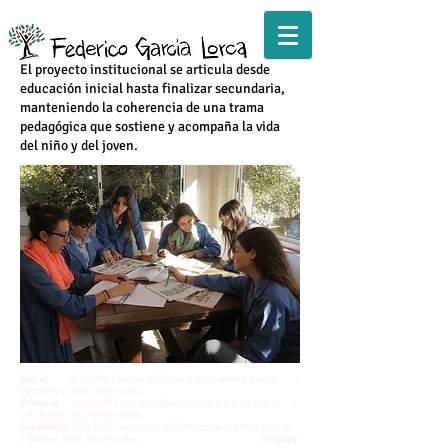
El proyecto institucional se articula desde
educación inicial hasta finalizar secundaria,
manteniendo la coherencia de una trama
pedagógica que sostiene y acompaña la vida
del niño y del joven.
Inicial
26133209
/
primaria@federicogarcialorca.edu.uy
/
Pilcomayo 5088, Montevideo.
Primaria
26133209
/
primaria@federicogarcialorca.edu.uy
/
Estrázulas 1481, Montevideo.
Secundaria
26142923
/
secundaria@federicogarcialorca.edu.uy
/ Gallinal 1566, Montevideo.
Uruguay