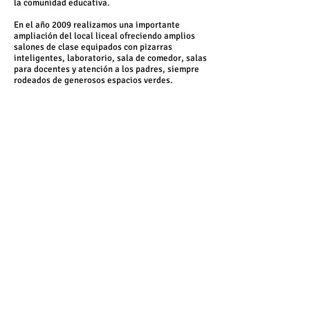
la comunidad educativa.
En el año 2009 realizamos una importante
ampliación del local liceal ofreciendo amplios
salones de clase equipados con pizarras
inteligentes, laboratorio, sala de comedor, salas
para docentes y atención a los padres, siempre
rodeados de generosos espacios verdes.
Durante los años 2014 y 2015 efectuamos una
nueva ampliación del aulario liceal y la creación
de un gimnasio propio.
Los alumnos y las familias de la comunidad Lorca
nos impulsan a culminar el proyecto pedagógico
con la inauguración, en octubre del año 2019, de
las flamantes instalaciones del
Bachillerato
Federico García Lorca
, alcanzando la superficie
de tres mil metros cuadrados exclusivos para
Secundaria.
En el año 2020 egresa la primera generación de
Bachilleres del Liceo Federico García Lorca.
Es nuestro compromiso acompañar a los niños a
partir de Educación Inicial, desde el Proyecto
Pedagógico Federico García Lorca, hasta el
egreso de los jóvenes de tercer año de
Bachillerato.