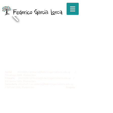
Inicial
26133209
/
primaria@federicogarcialorca.edu.uy
/
Pilcomayo 5088, Montevideo.
Primaria
26133209
/
primaria@federicogarcialorca.edu.uy
/
Estrázulas 1481, Montevideo.
Secundaria
26142923
/
secundaria@federicogarcialorca.edu.uy
/ Gallinal 1566, Montevideo.
Uruguay