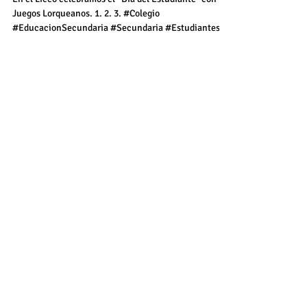
Liceo
En el Liceo celebramos el “Día del Estudiante" con los
Juegos Lorqueanos. 1. 2. 3. #Colegio
#EducacionSecundaria #Secundaria #Estudiantes...
Destacados