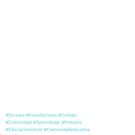
#Escuela
#Inciodeclases
#Colegio
#Comunidad
#Aprendizaje
#Primaria
#Educacióninicial
#Comunidadeducativa