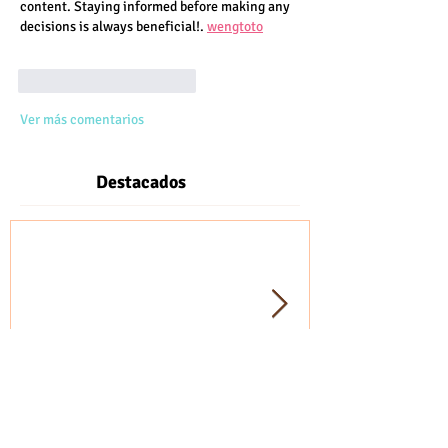
content. Staying informed before making any 
decisions is always beneficial!. 
wengtoto
Me gusta
Reaccionar
Ver más comentarios
Destacados
Nota realizada por el programa
Testimonios de
Cámara Testigo