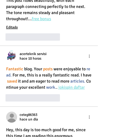
This post flows beautifully, with each 
paragraph connecting perfectly to the next. 
The tone remains steady and pleasant 
throughout!...
free bonus
Editado
Me gusta
Reaccionar
acerteknik servisi
hace 10 horas
Fantastic 
blog. Your 
posts 
were enjoyable to 
re
ad.
 For me, this is a really fantastic read. I have
saved 
it and am eager to read more 
articles.
 Co
ntinue your excellent 
work.
. 
jokispin daftar
Me gusta
Reaccionar
ceteg86363
hace un día
Hey, this day is too much good for me, since 
this time I am reading this enormous 