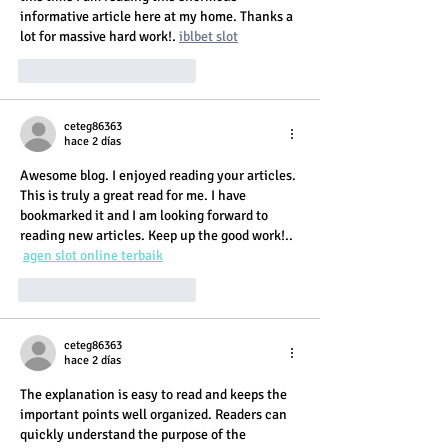
informative article here at my home. Thanks a 
lot for massive hard work!. 
iblbet slot
Me gusta
Reaccionar
ceteg86363
hace 2 días
Awesome blog. I enjoyed reading your articles. 
This is truly a great read for me. I have 
bookmarked it and I am looking forward to 
reading new articles. Keep up the good work!..  
agen slot online terbaik
Me gusta
Reaccionar
ceteg86363
hace 2 días
The explanation is easy to read and keeps the 
important points well organized. Readers can 
quickly understand the purpose of the 